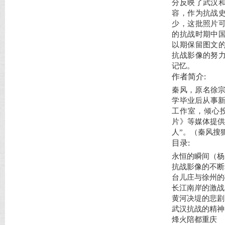
分反映了武汉
容，作为抗战
少，这批照片
的抗战时期中
以期保留图文
抗战影像的努
记忆。
作者简介:
秦风，原名徐宗
学毕业后从事新
工作室，倾心
片》等媒体提供
人”。（秦风搜狐博客h
目录:
永恒的瞬间（杨
抗战影像的不断
台儿庄与徐州的
长江南岸的激战
黄河决堤的悲剧
武汉抗战的精神
烽火陪都重庆