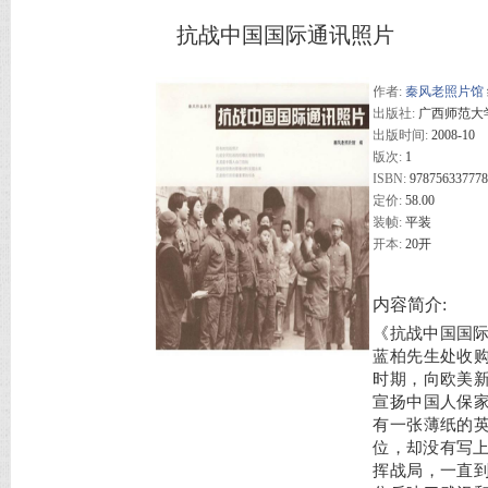
抗战中国国际通讯照片
作者:
秦风老照片馆
出版社:
广西师范大
出版时间:
2008-10
版次:
1
ISBN:
97875633777
定价:
58.00
装帧:
平装
开本:
20开
内容简介:
《抗战中国国际
蓝柏先生处收
时期，向欧美
宣扬中国人保
有一张薄纸的
位，却没有写上
挥战局，一直