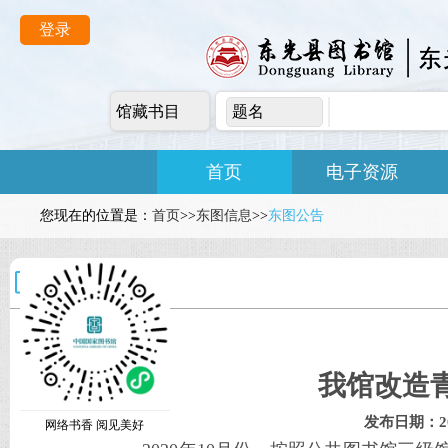
登录
馆藏书目
题名
首页
电子资源
您现在的位置是：
首页
>>
东图信息
>>
东图公告
东图公告
我馆改造
发布日期：2021
网络书香 阅见美好