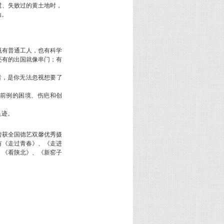
过、失败过的黄土地时，
山。
有普通工人，也有科学
还有的出国就像串门；有
者，是你无法忽视想要了
前例的困境、伤疤和创
足迹。
。曾获全国德艺双馨优秀摄
有《走过青春》、《走进
、《看陕北》、《新窑子