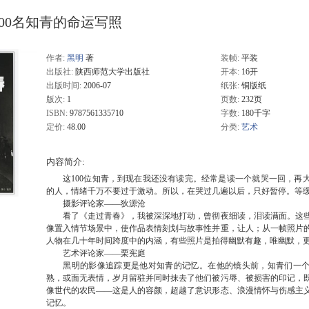
00名知青的命运写照
作者:
黑明
著
装帧:
平装
出版社:
陕西师范大学出版社
开本:
16开
出版时间:
2006-07
纸张:
铜版纸
版次:
1
页数:
232页
ISBN:
9787561335710
字数:
180千字
定价:
48.00
分类:
艺术
内容简介:
这100位知青，到现在我还没有读完。经常是读一个就哭一回，再
的人，情绪千万不要过于激动。所以，在哭过几遍以后，只好暂停。等
摄影评论家——狄源沧
看了《走过青春》，我被深深地打动，曾彻夜细读，泪读满面。这些
像置入情节场景中，使作品表情刻划与故事性并重，让人；从一帧照片
人物在几十年时间跨度中的内涵，有些照片是拍得幽默有趣，唯幽默，
艺术评论家——栗宪庭
黑明的影像追踪更是他对知青的记忆。在他的镜头前，知青们一个
熟，或面无表情，岁月留驻并同时抹去了他们被污辱、被损害的印记，
像世代的农民——这是人的容颜，超越了意识形态、浪漫情怀与伤感主
记忆。