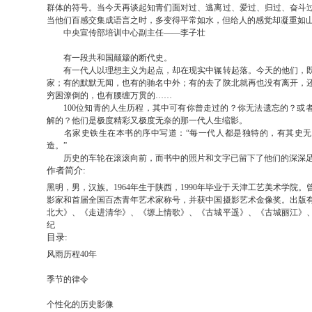
群体的符号。当今天再谈起知青们面对过、逃离过、爱过、归过、奋斗
当他们百感交集成语言之时，多变得平常如水，但给人的感觉却凝重如
中央宣传部培训中心副主任——李子壮
有一段共和国颠簸的断代史。
有一代人以理想主义为起点，却在现实中辗转起落。今天的他们，既
家；有的默默无闻，也有的驰名中外；有的去了陕北就再也没有离开，
穷困潦倒的，也有腰缠万贯的……
100位知青的人生历程，其中可有你曾走过的？你无法遗忘的？或
解的？他们是极度精彩又极度无奈的那一代人生缩影。
名家史铁生在本书的序中写道：“每一代人都是独特的，有其史无
造。”
历史的车轮在滚滚向前，而书中的照片和文字已留下了他们的深深
作者简介:
黑明，男，汉族。1964年生于陕西，1990年毕业于天津工艺美术学院
影家和首届全国百杰青年艺术家称号，并获中国摄影艺术金像奖。出版
北大》、《走进清华》、《塬上情歌》、《古城平遥》、《古城丽江》
纪
目录:
风雨历程40年
季节的律令
个性化的历史影像