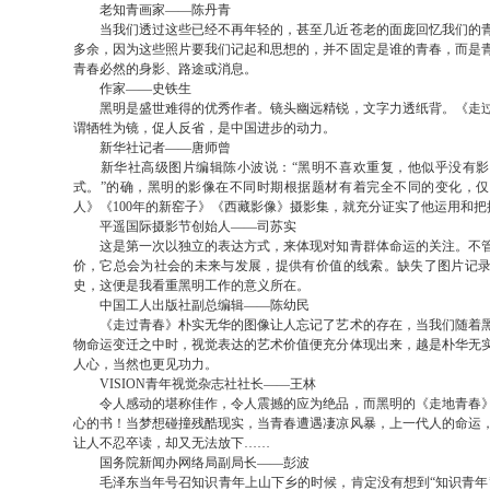
老知青画家——陈丹青
当我们透过这些已经不再年轻的，甚至几近苍老的面庞回忆我们的青
多余，因为这些照片要我们记起和思想的，并不固定是谁的青春，而是
青春必然的身影、路途或消息。
作家——史铁生
黑明是盛世难得的优秀作者。镜头幽远精锐，文字力透纸背。《走过
谓牺牲为镜，促人反省，是中国进步的动力。
新华社记者——唐师曾
新华社高级图片编辑陈小波说：“黑明不喜欢重复，他似乎没有影
式。”的确，黑明的影像在不同时期根据题材有着完全不同的变化，
人》《100年的新窑子》《西藏影像》摄影集，就充分证实了他运用和
平遥国际摄影节创始人——司苏实
这是第一次以独立的表达方式，来体现对知青群体命运的关注。不管
价，它总会为社会的未来与发展，提供有价值的线索。缺失了图片记
史，这便是我看重黑明工作的意义所在。
中国工人出版社副总编辑——陈幼民
《走过青春》朴实无华的图像让人忘记了艺术的存在，当我们随着黑
物命运变迁之中时，视觉表达的艺术价值便充分体现出来，越是朴华无
人心，当然也更见功力。
VISION青年视觉杂志社社长——王林
令人感动的堪称佳作，令人震撼的应为绝品，而黑明的《走地青春》
心的书！当梦想碰撞残酷现实，当青春遭遇凄凉风暴，上一代人的命运
让人不忍卒读，却又无法放下……
国务院新闻办网络局副局长——彭波
毛泽东当年号召知识青年上山下乡的时候，肯定没有想到“知识青年